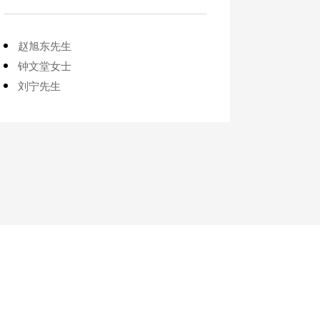
赵旭东先生
管伟立
钟文堂女士
秦浩先
刘宁先生
钟文堂